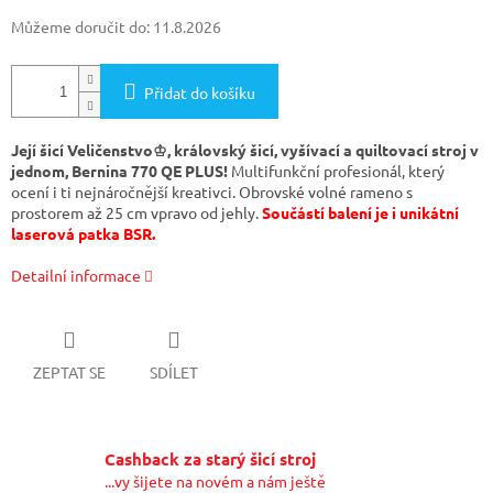
Můžeme doručit do:
11.8.2026
Přidat do košíku
Její šicí Veličenstvo♔, královský šicí, vyšívací a quiltovací stroj v
jednom, Bernina 770 QE PLUS!
Multifunkční profesionál, který
ocení i ti nejnáročnější kreativci. Obrovské volné rameno s
prostorem až 25 cm vpravo od jehly.
Součástí balení je i unikátní
laserová patka BSR.
Detailní informace
ZEPTAT SE
SDÍLET
Cashback za starý šicí stroj
...vy šijete na novém a nám ještě