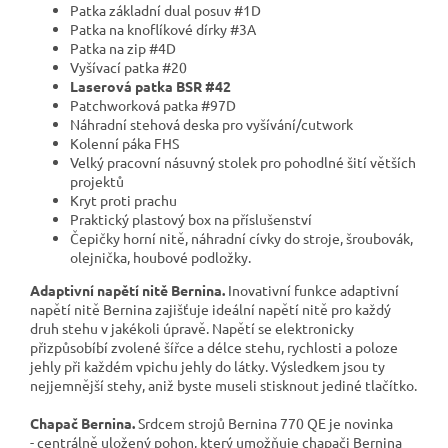
Patka základní dual posuv #1D
Patka na knoflíkové dírky #3A
Patka na zip #4D
Vyšívací patka #20
Laserová patka BSR #42
Patchworková patka #97D
Náhradní stehová deska pro vyšívání/cutwork
Kolenní páka FHS
Velký pracovní násuvný stolek pro pohodlné šití větších
projektů
Kryt proti prachu
Praktický plastový box na příslušenství
Čepičky horní nitě, náhradní cívky do stroje, šroubovák,
olejnička, houbové podložky.
Adaptivní napětí nitě Bernina.
Inovativní funkce adaptivní
napětí nitě Bernina zajišťuje ideální napětí nitě pro každý
druh stehu v jakékoli úpravě. Napětí se elektronicky
přizpůsobíbí zvolené šířce a délce stehu, rychlosti a poloze
jehly při každém vpichu jehly do látky. Výsledkem jsou ty
nejjemnější stehy, aniž byste museli stisknout jediné tlačítko.
Chapač Bernina.
Srdcem strojů Bernina 770 QE je novinka
- centrálně uložený pohon, který umožňuje chapači Bernina