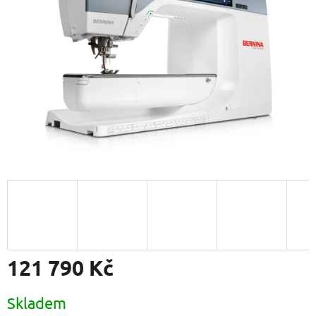
121 790 Kč
Měrná
Skladem
cena: