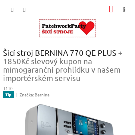
Přejít
NÁKUP
na
obsah
KOŠÍK
Šicí stroj BERNINA 770 QE PLUS
+
1850Kč slevový kupon na
mimogaranční prohlídku v našem
importérském servisu
1110
Značka:
Bernina
Tip