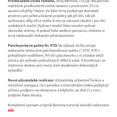
Prodloužené volné rameno.
Stroj Bernina 770 QE má pečlivě
navržené prodloužené volné rameno s prostorem 25 cm
vpravo od jehly. Nejen, že Vám stroj poskytuje dostatek
prostoru pro velké a krásné projekty jak při šití, tak při
quiltovaní, díky šířce stehu 9 mm je zároveň ideální i pro šití
ozdobných stehů. Vyšívací modul Vám umožní vyšívat
obrovské motivy. A pokud Vaše ambice porostou, můžete si
stroj zdokonalit bohatým příslušenstvím.
Patchworková patka Nr. 97D.
Ve výbavě šicího stroje
naleznete mimo jiné patchworkovou patku č. 97D. 97D s
pohyblivým vodítkem. Při šití patchworku s ní získáte větší
jistotu při sešívání jednotlivých dílků k sobě. V kombinaci se
stehovou deskou pro rovný steh dosáhnete dokonalých
výsledků.
Nové uživatelské rozhraní.
Uživatelsky příjemné funkce a
intuitivní navigace: šicí poradce a instruktážní videa poskytují
přímou podporu na obrazovce a kdykoliv, ve dně či v noci,
zodpoví Vaše dotazy.
Kompletní seznam originál Bernina tutorial návodů naleznete
zde
.