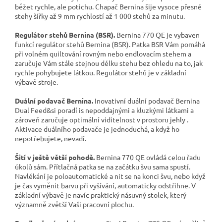
běžet rychle, ale potichu. Chapač Bernina šije vysoce přesné
stehy šířky až 9 mm rychlostí až 1 000 stehů za minutu.
Regulátor stehů Bernina (BSR).
Bernina 770 QE je vybaven
funkcí regulátor stehů Bernina (BSR). Patka BSR Vám pomáhá
při volném quiltování rovným nebo endlovacím stehem a
zaručuje Vám stále stejnou délku stehu bez ohledu na to, jak
rychle pohybujete látkou. Regulátor stehů je v základní
výbavě stroje.
Duální podavač Bernina.
Inovativní duální podavač Bernina
Dual Feed&si poradí is nepoddajnými a kluzkými látkami a
zároveň zaručuje optimální viditelnost v prostoru jehly .
Aktivace duálního podavače je jednoduchá, a když ho
nepotřebujete, nevadí.
Šití v ještě větší pohodě.
Bernina 770 QE ovládá celou řadu
úkolů sám. Přítlačná patka se na začátku švu sama spustí.
Navlékání je poloautomatické a nit se na konci švu, nebo když
je čas vyměnit barvu při vyšívání, automaticky odstřihne. V
základní výbavě je navíc praktický násuvný stolek, který
významně zvětší Vaši pracovní plochu.