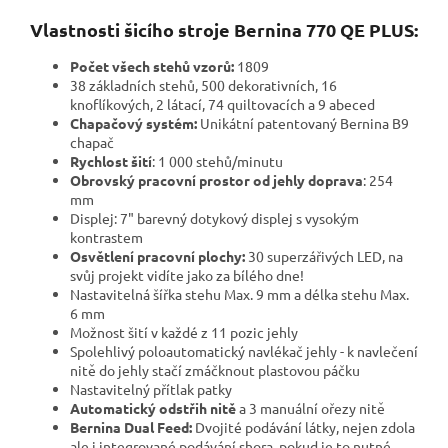
Vlastnosti šicího stroje Bernina 770 QE PLUS:
Počet všech stehů vzorů:
1809
38 základních stehů, 500 dekorativních, 16
knoflíkových, 2 látací, 74 quiltovacích a 9 abeced
Chapačový systém:
Unikátní patentovaný Bernina B9
chapač
Rychlost šití
: 1 000 stehů/minutu
Obrovský pracovní prostor od jehly doprava
: 254
mm
Displej: 7" barevný dotykový displej s vysokým
kontrastem
Osvětlení pracovní plochy:
30 superzářivých LED, na
svůj projekt vidíte jako za bílého dne!
Nastavitelná šířka stehu Max. 9 mm a délka stehu Max.
6 mm
Možnost šití v každé z 11 pozic jehly
Spolehlivý poloautomatický navlékač jehly - k navlečení
nitě do jehly stačí zmáčknout plastovou páčku
Nastavitelný přítlak patky
Automatický odstřih nitě
a 3 manuální ořezy nitě
Bernina Dual Feed:
Dvojité podávání látky, nejen zdola
ale i integrované podávání shora, pokud je to nutné