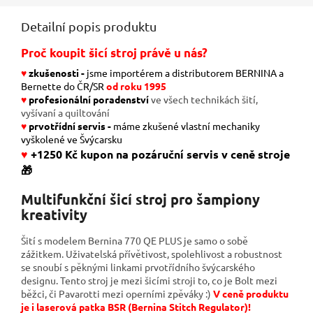
Detailní popis produktu
Proč koupit šicí stroj právě u nás?
♥️
zkušenosti -
jsme importérem a distributorem BERNINA a
Bernette do ČR/SR
od roku 1995
♥️
profesionální poradenství
ve všech technikách šití,
vyšívaní a quiltování
♥️
prvotřídní servis -
máme zkušené vlastní mechaniky
vyškolené ve Švýcarsku
♥️
+
1250 Kč
kupon na pozáruční servis v ceně stroje
🎁
Multifunkční šicí stroj pro šampiony
kreativity
Šití s ​​modelem Bernina 770 QE PLUS je samo o sobě
zážitkem. Uživatelská přívětivost, spolehlivost a robustnost
se snoubí s pěknými linkami prvotřídního švýcarského
designu. Tento stroj je mezi šicími stroji to, co je Bolt mezi
běžci, či Pavarotti mezi operními zpěváky :)
V ceně produktu
je i laserová patka BSR (Bernina Stitch Regulator)!