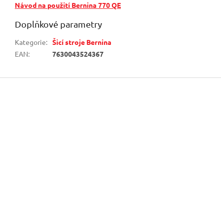
Návod na použití Bernina 770 QE
Doplňkové parametry
Kategorie
:
Šicí stroje Bernina
EAN
:
7630043524367
Z
á
p
a
t
í