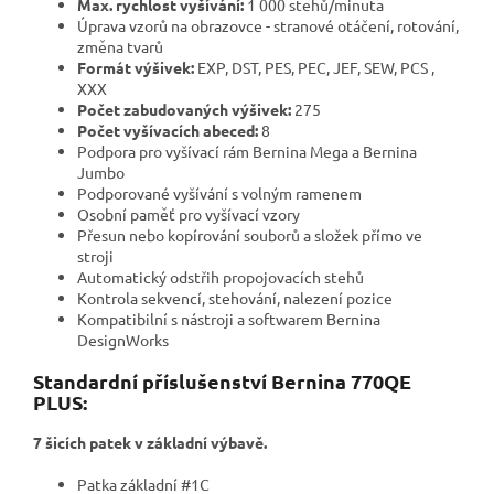
Max. rychlost vyšívání:
1 000 stehů/minuta
Úprava vzorů na obrazovce - stranové otáčení, rotování,
změna tvarů
Formát výšivek:
EXP, DST, PES, PEC, JEF, SEW, PCS ,
XXX
Počet zabudovaných výšivek:
275
Počet vyšívacích abeced:
8
Podpora pro vyšívací rám Bernina Mega a Bernina
Jumbo
Podporované vyšívání s volným ramenem
Osobní paměť pro vyšívací vzory
Přesun nebo kopírování souborů a složek přímo ve
stroji
Automatický odstřih propojovacích stehů
Kontrola sekvencí, stehování, nalezení pozice
Kompatibilní s nástroji a softwarem Bernina
DesignWorks
Standardní příslušenství Bernina 770QE
PLUS
:
7 šicích patek v základní výbavě.
Patka základní #1C