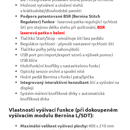
Možnost vytváření a uložení stehů
v krátkodobé/dlouhodobé paměti
Podpora patentované BSR (Bernina Stitch
Regulator) funkce
- laserová patka regulující rychlost
šití pro stejnou délku stehu při quiltování,
BSR
laserová patka v balení
Tlačítko Start/Stop - umožňuje šití bez pedálu
Regulátor rychlosti - plynulé nastavení rychlosti šití
Tlačítko polhy jehly nahoru/dolů
USB port pro import/export vzorů a výšivek pomocí
USB klíče
Multifunkční knoflíky s nastavitelnou funkcí
Optický senzor vrchní a spodní nitě
Nožní pedál Bernina s funkcí pata/špička
Integrovaný interaktivní konzultant
šití a vyšívání na
displeji
Systém měření knoflíkové dírky + automatická
knoflíková dírka
Vlastnosti vyšívací funkce (při dokoupeném
vyšívacím modulu Bernina L/SDT):
Maximální velikost vyšívací plochy:
400 x 210 mm