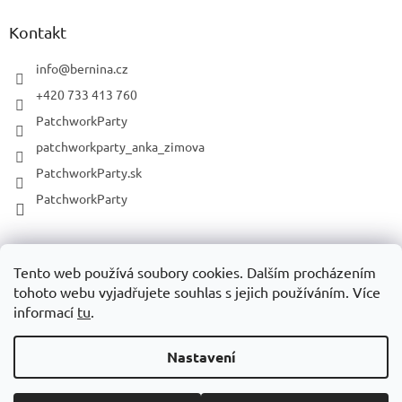
Kontakt
info
@
bernina.cz
+420 733 413 760
PatchworkParty
patchworkparty_anka_zimova
PatchworkParty.sk
PatchworkParty
Patchworkparty.sk
Bernina.com
Bernette.com
Tento web používá soubory cookies.
Dalším procházením
tohoto webu vyjadřujete souhlas s jejich používáním.
Více
informací
tu
.
Vytvořil Shoptet
Nastavení
Copyright 2026
Šicí stroje PatchworkParty
. Všechna práva