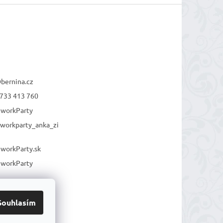
@
bernina.cz
733 413 760
workParty
workparty_anka_zi
workParty.sk
workParty
Souhlasím