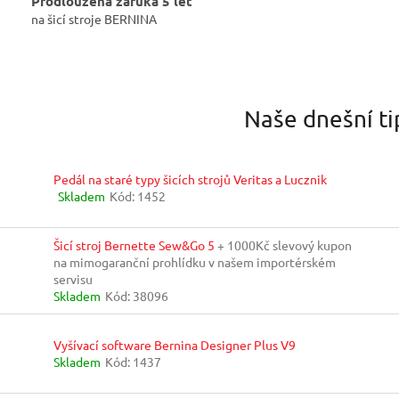
Prodloužená záruka 5 let
na šicí stroje BERNINA
Naše dnešní ti
Pedál na staré typy šicích strojů Veritas a Lucznik
Skladem
Kód:
1452
Šicí stroj Bernette Sew&Go 5
+ 1000Kč slevový kupon
na mimogaranční prohlídku v našem importérském
servisu
Skladem
Kód:
38096
Vyšívací software Bernina Designer Plus V9
Skladem
Kód:
1437