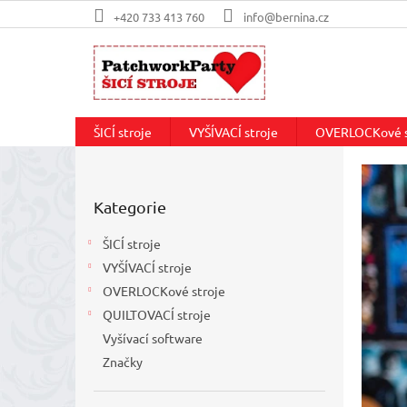
Přejít
+420 733 413 760
info@bernina.cz
na
obsah
ŠICÍ stroje
VYŠÍVACÍ stroje
OVERLOCKové s
P
P
o
r
Přeskočit
s
o
Kategorie
kategorie
t
d
r
ŠICÍ stroje
a
e
VYŠÍVACÍ stroje
n
j
OVERLOCKové stroje
n
š
í
QUILTOVACÍ stroje
i
p
Vyšívací software
a
c
Značky
n
í
e