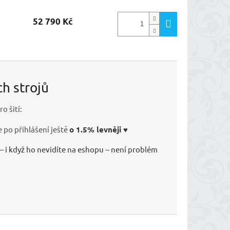
52 790 Kč
ch strojů
o šití:
 po přihlášení ještě
o 1.5% levněji ♥
-- i když ho nevidíte na eshopu -- není problém