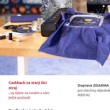
Cashback za starý šicí
Doprava ZDARMA
stroj
pro všechny objedná
...vy šijete na novém a nám
4000 Kč
ještě poslouží