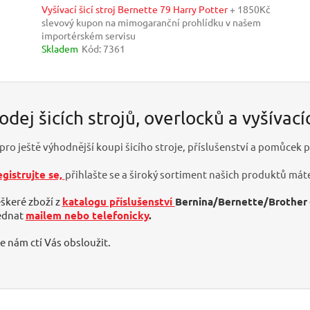
Vyšívací šicí stroj Bernette 79 Harry Potter
+ 1850Kč
slevový kupon na mimogaranční prohlídku v našem
importérském servisu
Skladem
Kód:
7361
odej šicích strojů, overlocků a vyšívací
pro ještě výhodnější koupi šicího stroje, příslušenství a pomůcek pr
egistrujte se,
přihlašte se a
široký sortiment našich produktů máte
škeré zboží z
katalogu příslušenství
Bernina/Bernette/Brother
ednat
mailem nebo telefonicky
.
 nám ctí Vás obsloužit.