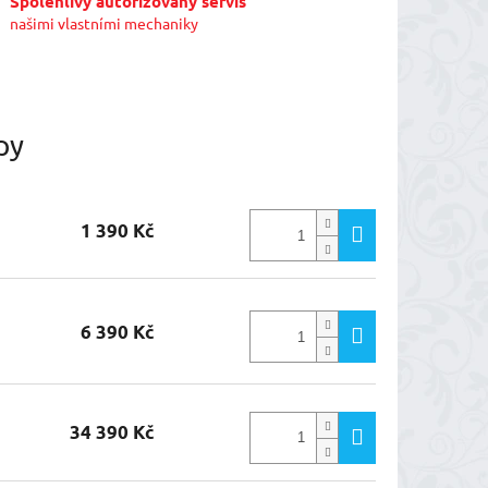
Spolehlivý autorizovaný servis
našimi vlastními mechaniky
py
1 390 Kč
6 390 Kč
34 390 Kč