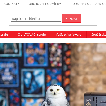
KONTAKTY
OBCHODNÍ PODMÍNKY
PODMÍNKY OCHRANY O
HLEDAT
troje
QUILTOVACÍ stroje
Vyšívací software
Součástky