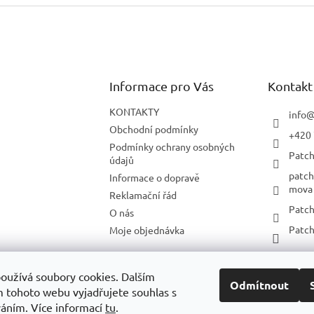
Informace pro Vás
Kontakt
KONTAKTY
info
Obchodní podmínky
+420 
Podmínky ochrany osobných
Patch
údajů
patch
Informace o dopravě
mova
Reklamační řád
Patch
O nás
Patch
Moje objednávka
oužívá soubory cookies.
Dalším
Odmítnout
Patchworkparty.sk
Bernina.com
Bernette.com
 tohoto webu vyjadřujete souhlas s
íváním.
Více informací
tu
.