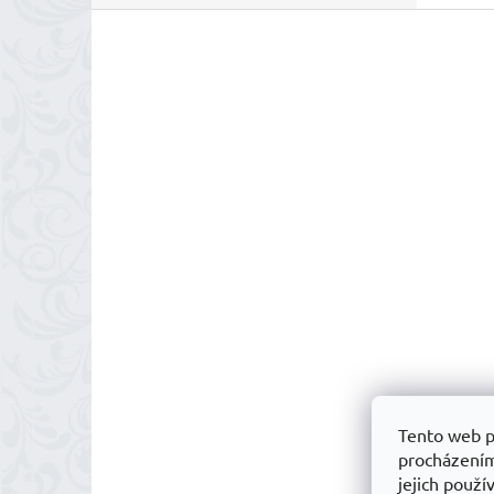
Z
á
p
a
t
í
Tento web p
procházením
jejich použ