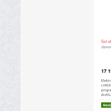
Šicí 
slevo
prohl
servi
17 1
Elektr
s HIG
progra
druhů.
Novi