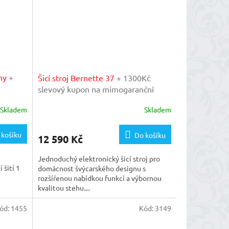
emy
+
Šicí stroj Bernette 37
+ 1300Kč
slevový kupon na mimogaranční
ašem
prohlídku v našem importérském
Skladem
Skladem
servisu
 košíku
Do košíku
12 590 Kč
Jednoduchý elektronický šicí stroj pro
 šití 1
domácnost švýcarského designu s
rozšířenou nabídkou funkcí a výbornou
kvalitou stehu....
ód:
1455
Kód:
3149