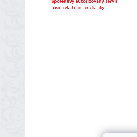
Spolehlivý autorizovaný servis
našimi vlastními mechaniky
Z
á
p
a
t
í