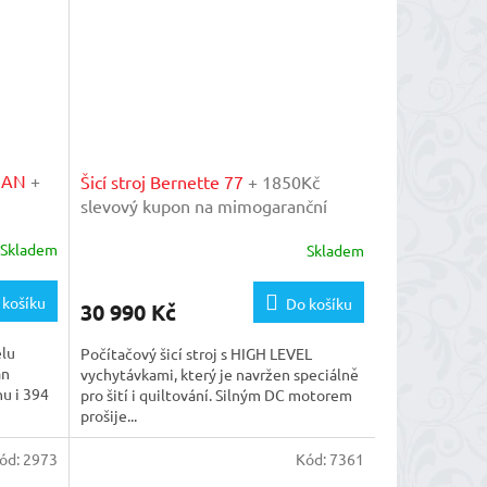
 HAN
+
Šicí stroj Bernette 77
+ 1850Kč
slevový kupon na mimogaranční
ašem
prohlídku v našem importérském
Skladem
Skladem
servisu
 košíku
Do košíku
30 990 Kč
elu
Počítačový šicí stroj s HIGH LEVEL
an
vychytávkami, který je navržen speciálně
u i 394
pro šití i quiltování. Silným DC motorem
prošije...
ód:
2973
Kód:
7361