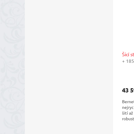
Šicí 
+ 185
mimog
impor
43 5
Bernet
nejrych
šití a
robust