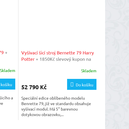
 79
+
Vyšívací šicí stroj Bernette 79 Harry
Potter
+ 1850Kč slevový kupon na
ašem
mimogaranční prohlídku v našem
Skladem
Skladem
importérském servisu
 košíku
Do košíku
52 790 Kč
icího a
Speciální edice oblíbeného modelu
ve
Benrette 79, již ve standardu obsahuje
vyšívací modul. Má 5" barevnou
dotykovou obrazovku,...