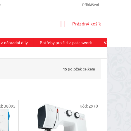
SOBNÝCH ÚDAJŮ
INFORMACE O DOPRAVĚ
Přihlášení
REKLAMAČNÍ ŘÁD
NÁKUPNÍ
Prázdný košík
KOŠÍK
 a náhradní díly
Potřeby pro šití a patchwork
Vateliny, vlize
15
položek celkem
d:
38095
Kód:
2970