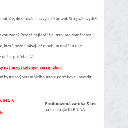
montáže, dozorována na vysoké úrovni. Stroj vám vydrží
evou zadní. Prostě nejlepší šicí stroj pro domácnost.
e, které běžně mívají až mnohem dražší stroje.
e občas potřeba! 😉
ty našim vyškoleným personálem
ud byste s výběrem šicího stroje potřebovali poradit,
RNINA &
Prodloužená záruka 5 let
na šicí stroje BERNINA
dě