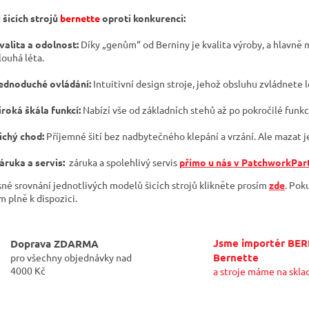
v
šicích strojů
bernette
oproti konkurenci:
l
á
valita a odolnost:
Díky „genům“ od Berniny je kvalita výroby, a hlavně 
d
louhá léta.
a
c
ednoduché ovládání:
Intuitivní design stroje, jehož obsluhu zvládnete l
í
p
iroká škála funkcí:
Nabízí vše od základních stehů až po pokročilé funkc
r
v
ichý chod:
Příjemné šití bez nadbytečného klepání a vrzání. Ale mazat j
k
y
áruka a servis:
záruka a spolehlivý servis
přímo u nás v PatchworkPar
v
ý
sné srovnání jednotlivých modelů šicích strojů klikněte prosím
zde
. Pok
p
 plně k dispozici.
i
s
u
Jsme importér BE
Doprava ZDARMA
Bernette
pro všechny objednávky nad
4000 Kč
a stroje máme na skla