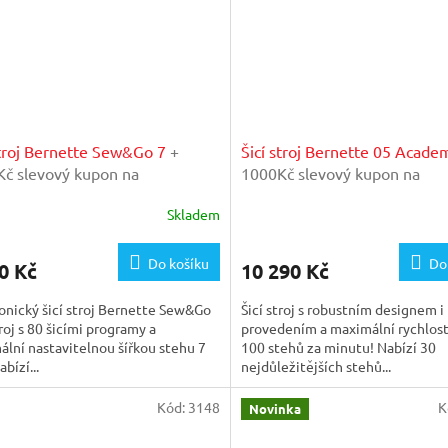
stroj Bernette Sew&Go 7
+
Šicí stroj Bernette 05 Acad
č slevový kupon na
1000Kč slevový kupon na
aranční prohlídku v našem
mimogaranční prohlídku v n
Skladem
térském servisu
importérském servisu
Do košíku
Do
0 Kč
10 290 Kč
onický šicí stroj Bernette Sew&Go
Šicí stroj s robustním designem i
troj s 80 šicími programy a
provedením a maximální rychlostí
lní nastavitelnou šířkou stehu 7
100 stehů za minutu! Nabízí 30
bízí...
nejdůležitějších stehů...
Kód:
3148
K
Novinka