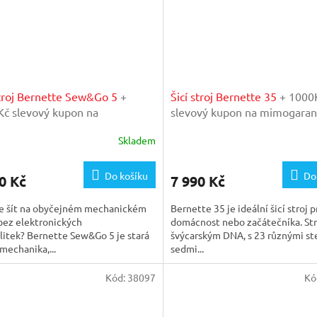
stroj Bernette Sew&Go 5
+
Šicí stroj Bernette 35
+ 1000
č slevový kupon na
slevový kupon na mimogaran
aranční prohlídku v našem
prohlídku v našem importér
Skladem
térském servisu
servisu
Do košíku
Do
0 Kč
7 990 Kč
e šít na obyčejném mechanickém
Bernette 35 je ideální šicí stroj p
 bez elektronických
domácnost nebo začátečníka. Str
litek? Bernette Sew&Go 5 je stará
švýcarským DNA, s 23 různými st
mechanika,...
sedmi...
Kód:
38097
Kó