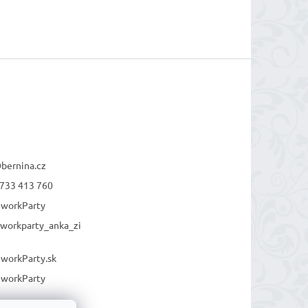
@
bernina.cz
733 413 760
workParty
workparty_anka_zi
workParty.sk
workParty