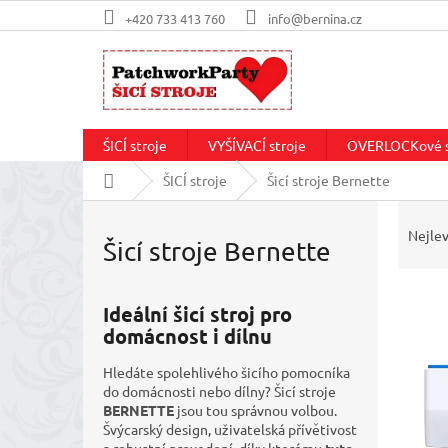
Přejít
+420 733 413 760
info@bernina.cz
na
obsah
ŠICÍ stroje
VYŠÍVACÍ stroje
OVERLOCKové s
Domů
ŠICÍ stroje
Šicí stroje Bernette
Ř
a
Nejlev
Šicí stroje Bernette
z
e
n
Ideální šicí stroj pro
í
domácnost i dílnu
p
V
r
ý
Hledáte spolehlivého šicího pomocníka
o
do domácnosti nebo dílny
?
Šicí stroje
p
d
BERNETTE
jsou tou správnou volbou.
i
u
Švýcarský design, uživatelská přívětivost
s