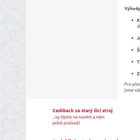
Výhody 
K
d
J
Š
T
Z
Pro pře
jsme vám
Cashback za starý šicí stroj
...vy šijete na novém a nám
ještě poslouží