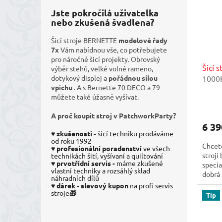
Jste pokročilá uživatelka
nebo zkušená švadlena?
Šicí stroje BERNETTE
modelové řady
7x
Vám nabídnou vše, co potřebujete
pro náročné šicí projekty. Obrovský
Šicí 
výběr stehů, velké volné rameno,
1000K
dotykový displej a
pořádnou sílou
vpichu
. A s Bernette 70 DECO a 79
mimog
můžete také úžasně vyšívat.
impor
A proč koupit stroj v PatchworkParty?
6 39
♥️ zkušenosti -
šicí techniku prodáváme
od roku 1992
Chcet
♥️
profesionální poradenství
ve všech
stroji
technikách šití, vyšívaní a quiltování
♥️ prvotřídní servis -
máme zkušené
specia
vlastní techniky a rozsáhlý sklad
dobrá 
náhradních dílů
♥️ dárek - slevový
kupon
na profi servis
stroje
🎁
Tip