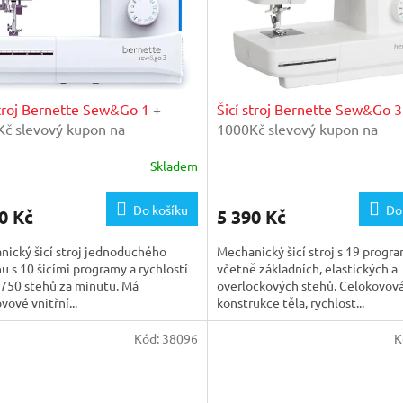
stroj Bernette Sew&Go 1
+
Šicí stroj Bernette Sew&Go 
č slevový kupon na
1000Kč slevový kupon na
aranční prohlídku v našem
mimogaranční prohlídku v n
Skladem
térském servisu
importérském servisu
Do košíku
Do
0 Kč
5 390 Kč
ický šicí stroj jednoduchého
Mechanický šicí stroj s 19 progra
u s 10 šicími programy a rychlostí
včetně základních, elastických a
ž 750 stehů za minutu. Má
overlockových stehů. Celokovov
vové vnitřní...
konstrukce těla, rychlost...
Kód:
38096
K