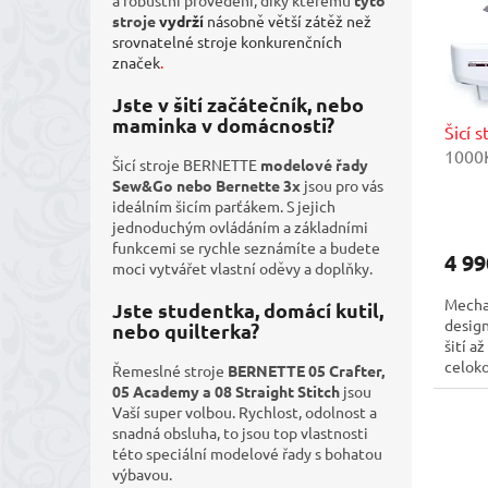
a robustní provedení, díky kterému
tyto
k
p
stroje
vydrží
násobně větší zátěž než
t
r
srovnatelné stroje konkurenčních
ů
o
značek
.
d
Jste v šití začátečník, nebo
u
maminka v domácnosti?
Šicí 
k
1000K
t
Šicí stroje BERNETTE
modelové řady
mimog
ů
Sew&Go
nebo Bernette 3x
jsou pro vás
impor
ideálním šicím parťákem. S jejich
jednoduchým ovládáním a základními
funkcemi se rychle seznámíte a budete
4 99
moci vytvářet vlastní oděvy a doplňky.
Mechan
Jste studentka, domácí kutil,
design
nebo quilterka?
šití a
celoko
Řemeslné stroje
BERNETTE 05 Crafter,
05 Academy
a 08 Straight Stitch
jsou
Vaší super volbou. Rychlost, odolnost a
snadná obsluha, to jsou top vlastnosti
této speciální modelové řady s bohatou
výbavou.