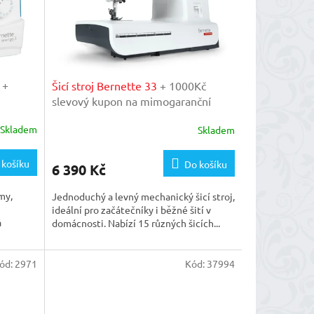
3
+
Šicí stroj Bernette 33
+ 1000Kč
slevový kupon na mimogaranční
ašem
prohlídku v našem importérském
Skladem
Skladem
servisu
 košíku
Do košíku
6 390 Kč
my,
Jednoduchý a levný mechanický šicí stroj,
ideální pro začátečníky i běžné šití v
á
domácnosti. Nabízí 15 různých šicích...
ód:
2971
Kód:
37994