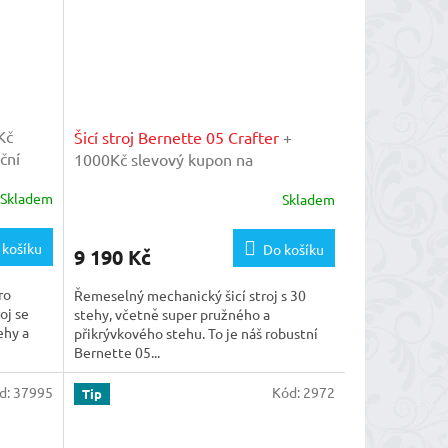
Kč
Šicí stroj Bernette 05 Crafter
+
ční
1000Kč slevový kupon na
ském
mimogaranční prohlídku v našem
Skladem
Skladem
importérském servisu
 košíku
Do košíku
9 190 Kč
ro
Řemeselný mechanický šicí stroj s 30
oj se
stehy, včetně super pružného a
ehy a
přikrývkového stehu. To je náš robustní
Bernette 05...
d:
37995
Kód:
2972
Tip