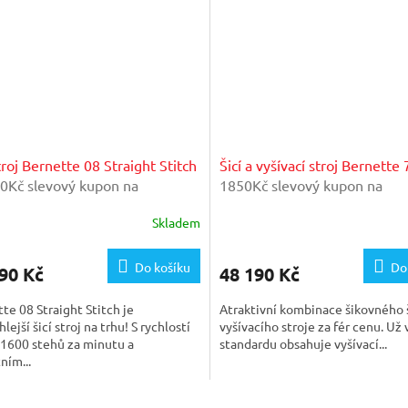
stroj Bernette 08 Straight Stitch
Šicí a vyšívací stroj Bernette
0Kč slevový kupon na
1850Kč slevový kupon na
aranční prohlídku v našem
mimogaranční prohlídku v n
Skladem
térském servisu
importérském servisu
Do košíku
Do
90 Kč
48 190 Kč
te 08 Straight Stitch je
Atraktivní kombinace šikovného š
lejší šicí stroj na trhu! S rychlostí
vyšívacího stroje za fér cenu. Už 
ž 1600 stehů za minutu a
standardu obsahuje vyšívací...
ním...
O