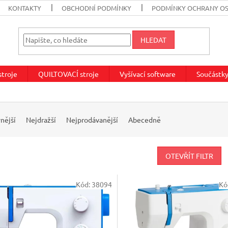
KONTAKTY
OBCHODNÍ PODMÍNKY
PODMÍNKY OCHRANY O
HLEDAT
troje
QUILTOVACÍ stroje
Vyšívací software
Součástky
nější
Nejdražší
Nejprodávanější
Abecedně
OTEVŘÍT FILTR
Kód:
38094
Kó