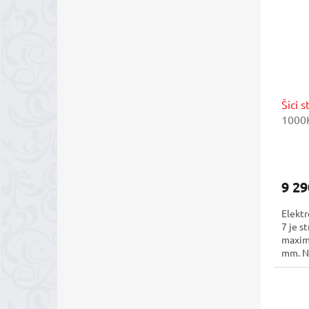
Šicí 
1000K
mimog
impor
9 29
Elektr
7 je s
maximá
mm. Na