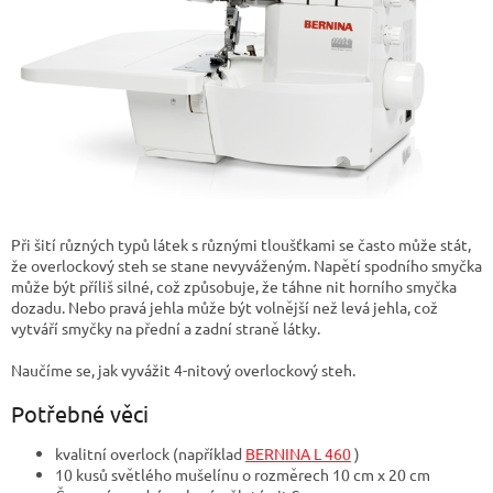
Při šití různých typů látek s různými tloušťkami se často může stát,
že overlockový steh se stane nevyváženým. Napětí spodního smyčka
může být příliš silné, což způsobuje, že táhne nit horního smyčka
dozadu. Nebo pravá jehla může být volnější než levá jehla, což
vytváří smyčky na přední a zadní straně látky.
Naučíme se, jak vyvážit 4-nitový overlockový steh.
Potřebné věci
kvalitní overlock (například
BERNINA L 460
)
10 kusů světlého mušelínu o rozměrech 10 cm x 20 cm