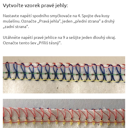
Vytvořte vzorek pravé jehly:
Nastavte napětí spodního smyčkovače na 4. Spojte dva kusy
mušelínu. Označte „Pravá jehla“, jeden „přední strana“ a druhý
„zadní strana“.
Utáhněte napětí pravé jehlice na 9 a sešijte jeden dlouhý okraj.
Označte tento šev „Příliš těsný“.