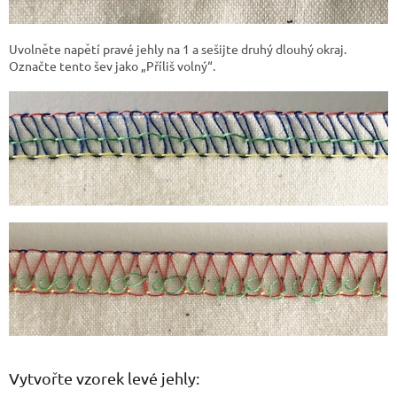
Uvolněte napětí pravé jehly na 1 a sešijte druhý dlouhý okraj.
Označte tento šev jako „Příliš volný“.
Vytvořte vzorek levé jehly: