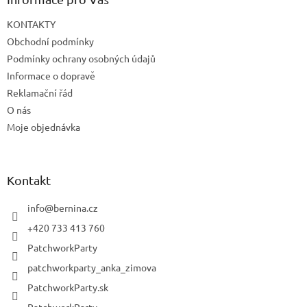
KONTAKTY
Obchodní podmínky
Podmínky ochrany osobných údajů
Informace o dopravě
Reklamační řád
O nás
Moje objednávka
Kontakt
info
@
bernina.cz
+420 733 413 760
PatchworkParty
patchworkparty_anka_zimova
PatchworkParty.sk