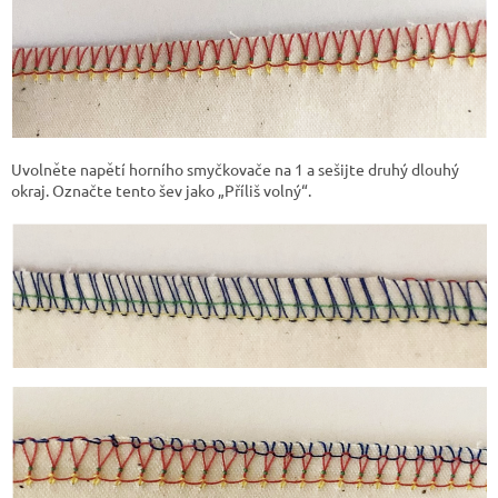
Uvolněte napětí horního smyčkovače na 1 a sešijte druhý dlouhý
okraj. Označte tento šev jako „Příliš volný“.