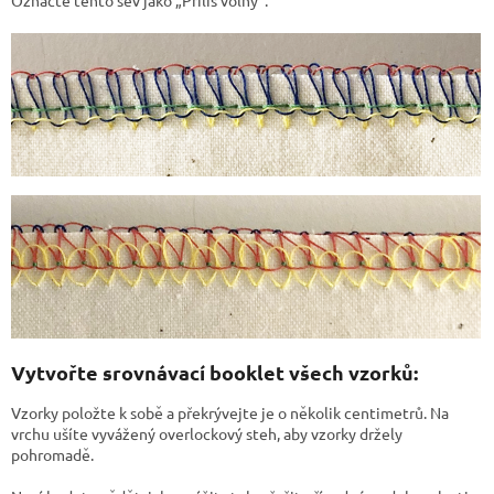
Označte tento šev jako „Příliš volný“.
Vytvořte srovnávací booklet všech vzorků:
Vzorky položte k sobě a překrývejte je o několik centimetrů. Na
vrchu ušíte vyvážený overlockový steh, aby vzorky držely
pohromadě.