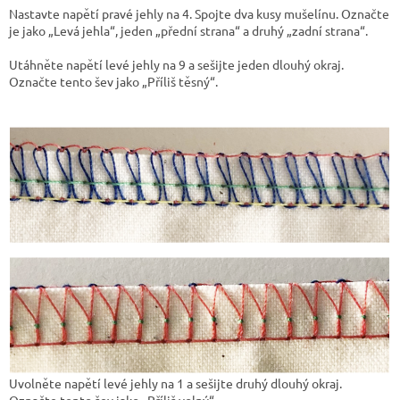
Nastavte napětí pravé jehly na 4. Spojte dva kusy mušelínu. Označte
je jako „Levá jehla“, jeden „přední strana“ a druhý „zadní strana“.
Utáhněte napětí levé jehly na 9 a sešijte jeden dlouhý okraj.
Označte tento šev jako „Příliš těsný“.
Uvolněte napětí levé jehly na 1 a sešijte druhý dlouhý okraj.