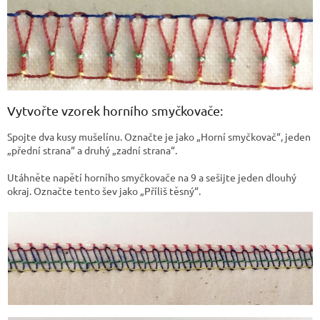
Vytvořte vzorek horního smyčkovače:
Spojte dva kusy mušelínu. Označte je jako „Horní smyčkovač“, jeden
„přední strana“ a druhý „zadní strana“.
Utáhněte napětí horního smyčkovače na 9 a sešijte jeden dlouhý
okraj. Označte tento šev jako „Příliš těsný“.