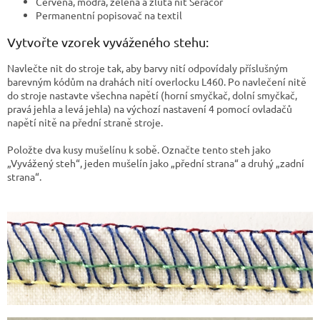
Červená, modrá, zelená a žlutá nit Seracor
Permanentní popisovač na textil
Vytvořte vzorek vyváženého stehu:
Navlečte nit do stroje tak, aby barvy nití odpovídaly příslušným
barevným kódům na drahách nití overlocku L460. Po navlečení nitě
do stroje nastavte všechna napětí (horní smyčkač, dolní smyčkač,
pravá jehla a levá jehla) na výchozí nastavení 4 pomocí ovladačů
napětí nitě na přední straně stroje.
Položte dva kusy mušelínu k sobě. Označte tento steh jako
„Vyvážený steh“, jeden mušelín jako „přední strana“ a druhý „zadní
strana“.