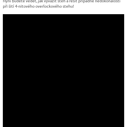
Nyní budete vědět, jak vyvážit steh a řešit případné nedokonalosti
při šití 4-nitového overlockového stehu!