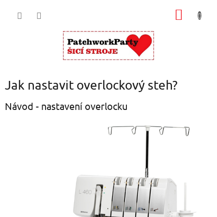
Přejít
NÁKUP
na
obsah
KOŠÍK
Jak nastavit overlockový steh?
Návod - nastavení overlocku