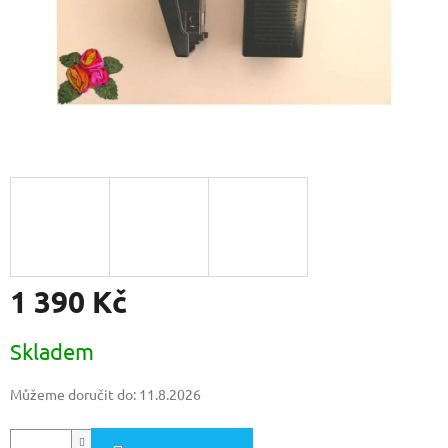
1 390 Kč
Měrná
Skladem
cena:
Můžeme doručit do:
11.8.2026