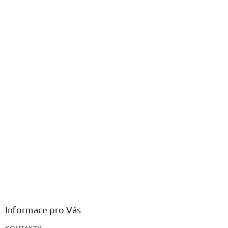
í
Informace pro Vás
KONTAKTY