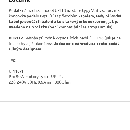
Pedál - náhrada za model U-118 na staré typy Veritas, Lucznik,
koncovka pedálu typu "L" is přívodním kabelem,
tedy přívodní
kabel je součástí balení
a to s takovým konektorem, jak je
uvedeno na obrázku
(není kompatibilní se stroji Famula)
POZOR
- výroba původně vypadajících pedálů U-118 (jak je na
fotce) byla již ukončena.
Jedná se o náhradu za tento pedál
s jiným designem.
Typ:
U-118/1
Pro 90W motory typu TUR -2 .
220-240V 50Hz 0,6A min 800Ohm
Z
á
p
a
t