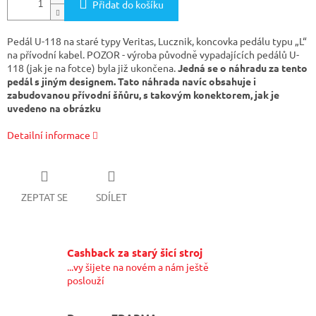
Přidat do košíku
Pedál U-118 na staré typy Veritas, Lucznik, koncovka pedálu typu „L“
na přívodní kabel. POZOR - výroba původně vypadajících pedálů U-
118 (jak je na fotce) byla již ukončena.
Jedná se o náhradu za tento
pedál s jiným designem. Tato náhrada navíc obsahuje i
zabudovanou přívodní šňůru, s takovým konektorem, jak je
uvedeno na obrázku
Detailní informace
ZEPTAT SE
SDÍLET
Cashback za starý šicí stroj
...vy šijete na novém a nám ještě
poslouží