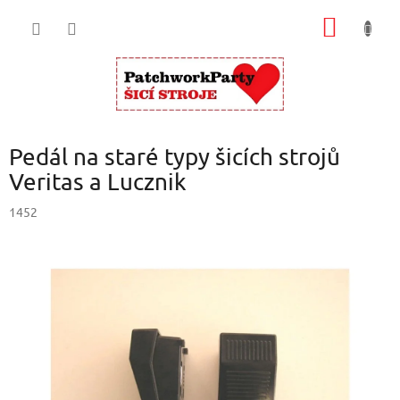
Přejít
NÁKUP
na
obsah
KOŠÍK
Pedál na staré typy šicích strojů
Veritas a Lucznik
1452