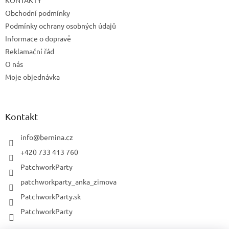
Obchodní podmínky
Podmínky ochrany osobných údajů
Informace o dopravě
Reklamační řád
O nás
Moje objednávka
Kontakt
info
@
bernina.cz
+420 733 413 760
PatchworkParty
patchworkparty_anka_zimova
PatchworkParty.sk
PatchworkParty